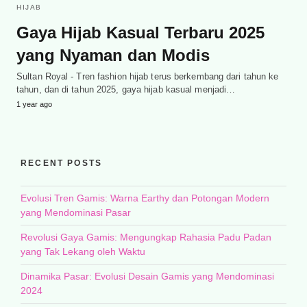
HIJAB
Gaya Hijab Kasual Terbaru 2025
yang Nyaman dan Modis
Sultan Royal - Tren fashion hijab terus berkembang dari tahun ke
tahun, dan di tahun 2025, gaya hijab kasual menjadi…
1 year ago
RECENT POSTS
Evolusi Tren Gamis: Warna Earthy dan Potongan Modern
yang Mendominasi Pasar
Revolusi Gaya Gamis: Mengungkap Rahasia Padu Padan
yang Tak Lekang oleh Waktu
Dinamika Pasar: Evolusi Desain Gamis yang Mendominasi
2024