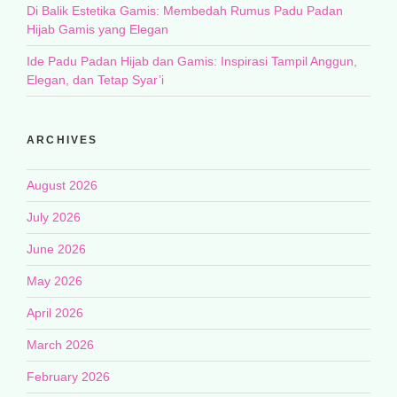
Di Balik Estetika Gamis: Membedah Rumus Padu Padan
Hijab Gamis yang Elegan
Ide Padu Padan Hijab dan Gamis: Inspirasi Tampil Anggun,
Elegan, dan Tetap Syar’i
ARCHIVES
August 2026
July 2026
June 2026
May 2026
April 2026
March 2026
February 2026