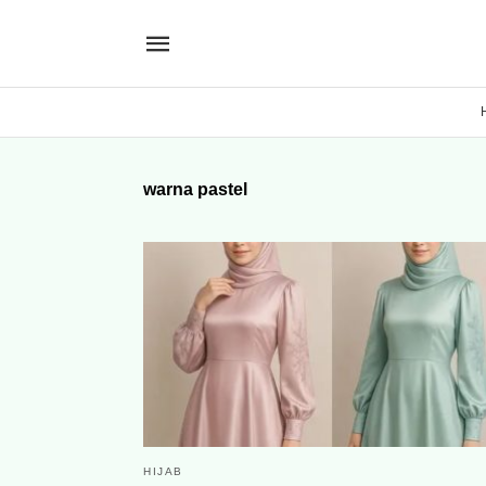
warna pastel
HIJAB