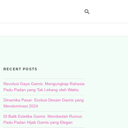
Ty
yo
se
qu
an
hit
RECENT POSTS
ent
Revolusi Gaya Gamis: Mengungkap Rahasia
Padu Padan yang Tak Lekang oleh Waktu
Dinamika Pasar: Evolusi Desain Gamis yang
Mendominasi 2024
Di Balik Estetika Gamis: Membedah Rumus
Padu Padan Hijab Gamis yang Elegan