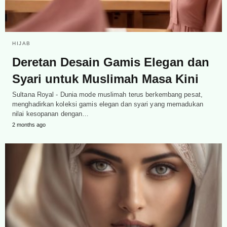
HIJAB
Deretan Desain Gamis Elegan dan
Syari untuk Muslimah Masa Kini
Sultana Royal - Dunia mode muslimah terus berkembang pesat,
menghadirkan koleksi gamis elegan dan syari yang memadukan
nilai kesopanan dengan…
2 months ago