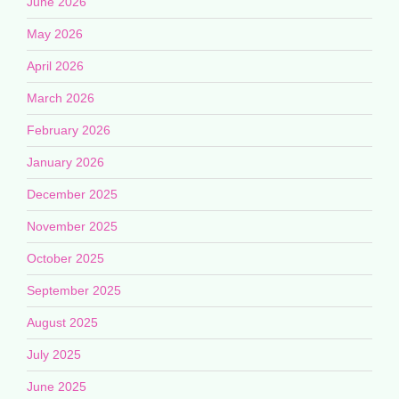
June 2026
May 2026
April 2026
March 2026
February 2026
January 2026
December 2025
November 2025
October 2025
September 2025
August 2025
July 2025
June 2025