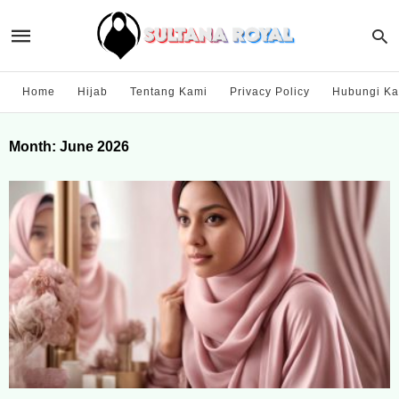
Home
Hijab
Tentang Kami
Privacy Policy
Hubungi Ka
Month:
June 2026