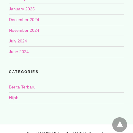
January 2025
December 2024
November 2024
July 2024
June 2024
CATEGORIES
Berita Terbaru
Hijab