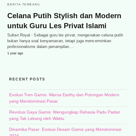
BERITA TERBARU
Celana Putih Stylish dan Modern
untuk Guru Les Privat Islami
Sultan Royal - Sebagai guru les privat, mengenakan celana putih
bukan hanya soal kenyamanan, tetapi juga mencerminkan
profesionalisme dalam penampilan.…
1 year ago
RECENT POSTS
Evolusi Tren Gamis: Warna Earthy dan Potongan Modern
yang Mendominasi Pasar
Revolusi Gaya Gamis: Mengungkap Rahasia Padu Padan
yang Tak Lekang oleh Waktu
Dinamika Pasar: Evolusi Desain Gamis yang Mendominasi
2024