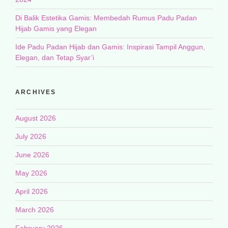
Di Balik Estetika Gamis: Membedah Rumus Padu Padan
Hijab Gamis yang Elegan
Ide Padu Padan Hijab dan Gamis: Inspirasi Tampil Anggun,
Elegan, dan Tetap Syar’i
ARCHIVES
August 2026
July 2026
June 2026
May 2026
April 2026
March 2026