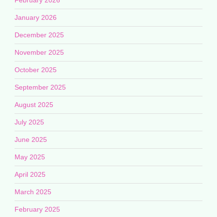
February 2026
January 2026
December 2025
November 2025
October 2025
September 2025
August 2025
July 2025
June 2025
May 2025
April 2025
March 2025
February 2025