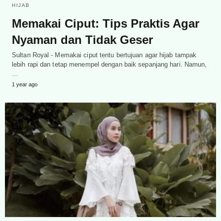
HIJAB
Memakai Ciput: Tips Praktis Agar
Nyaman dan Tidak Geser
Sultan Royal - Memakai ciput tentu bertujuan agar hijab tampak
lebih rapi dan tetap menempel dengan baik sepanjang hari. Namun,
…
1 year ago