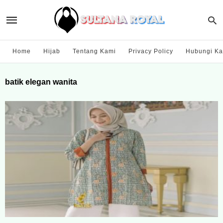
Home
Hijab
Tentang Kami
Privacy Policy
Hubungi Ka
batik elegan wanita