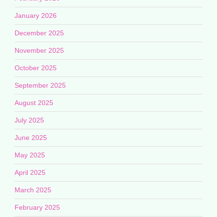
January 2026
December 2025
November 2025
October 2025
September 2025
August 2025
July 2025
June 2025
May 2025
April 2025
March 2025
February 2025