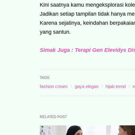
Kini saatnya kamu mengeksplorasi kolek
Jadikan setiap tampilan tidak hanya me
Karena sejatinya, keindahan berpakaian 
yang santun.
Simak Juga : Terapi Gen Elevidys Di
TAGS:
fashion cream
gaya elegan
hijab trend
m
RELATED POST