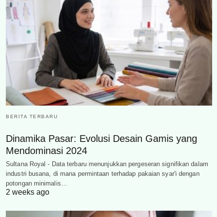
BERITA TERBARU
Dinamika Pasar: Evolusi Desain Gamis yang
Mendominasi 2024
Sultana Royal - Data terbaru menunjukkan pergeseran signifikan dalam
industri busana, di mana permintaan terhadap pakaian syar'i dengan
potongan minimalis…
2 weeks ago