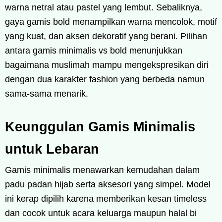
warna netral atau pastel yang lembut. Sebaliknya,
gaya gamis bold menampilkan warna mencolok, motif
yang kuat, dan aksen dekoratif yang berani. Pilihan
antara gamis minimalis vs bold menunjukkan
bagaimana muslimah mampu mengekspresikan diri
dengan dua karakter fashion yang berbeda namun
sama-sama menarik.
Keunggulan Gamis Minimalis
untuk Lebaran
Gamis minimalis menawarkan kemudahan dalam
padu padan hijab serta aksesori yang simpel. Model
ini kerap dipilih karena memberikan kesan timeless
dan cocok untuk acara keluarga maupun halal bi