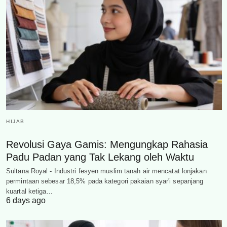
HIJAB
Revolusi Gaya Gamis: Mengungkap Rahasia
Padu Padan yang Tak Lekang oleh Waktu
Sultana Royal - Industri fesyen muslim tanah air mencatat lonjakan
permintaan sebesar 18,5% pada kategori pakaian syar'i sepanjang
kuartal ketiga…
6 days ago