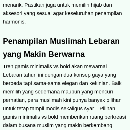
menarik. Pastikan juga untuk memilih hijab dan
aksesori yang sesuai agar keseluruhan penampilan
harmonis.
Penampilan Muslimah Lebaran
yang Makin Berwarna
Tren gamis minimalis vs bold akan mewarnai
Lebaran tahun ini dengan dua konsep gaya yang
berbeda tapi sama-sama elegan dan kekinian. Baik
memilih yang sederhana maupun yang mencuri
perhatian, para muslimah kini punya banyak pilihan
untuk tetap tampil modis sekaligus syar’i. Pilihan
gamis minimalis vs bold memberikan ruang berkreasi
dalam busana muslim yang makin berkembang