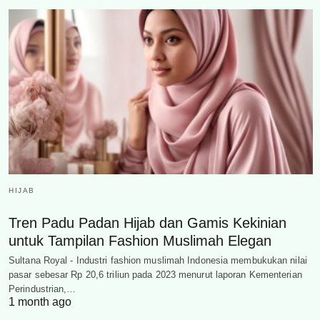
HIJAB
Tren Padu Padan Hijab dan Gamis Kekinian
untuk Tampilan Fashion Muslimah Elegan
Sultana Royal - Industri fashion muslimah Indonesia membukukan nilai
pasar sebesar Rp 20,6 triliun pada 2023 menurut laporan Kementerian
Perindustrian,…
1 month ago