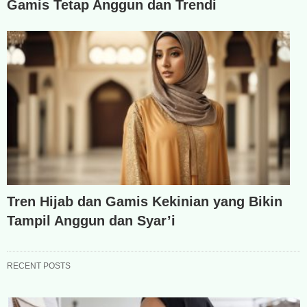
Gamis Tetap Anggun dan Trendi
Tren Hijab dan Gamis Kekinian yang Bikin
Tampil Anggun dan Syar’i
RECENT POSTS