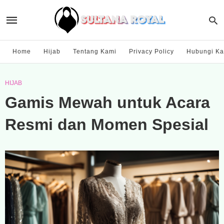
Home
Hijab
Tentang Kami
Privacy Policy
Hubungi Ka
HIJAB
Gamis Mewah untuk Acara
Resmi dan Momen Spesial