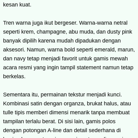
kesan kuat.
Tren warna juga ikut bergeser. Warna-warna netral
seperti krem, champagne, abu muda, dan dusty pink
banyak dipilih karena mudah dipadukan dengan
aksesori. Namun, warna bold seperti emerald, marun,
dan navy tetap menjadi favorit untuk gamis mewah
acara resmi yang ingin tampil statement namun tetap
berkelas.
Sementara itu, permainan tekstur menjadi kunci.
Kombinasi satin dengan organza, brukat halus, atau
tulle tipis memberi dimensi menarik tanpa membuat
tampilan terlalu berat. Di sisi lain, gamis polos
dengan potongan A-line dan detail sederhana di