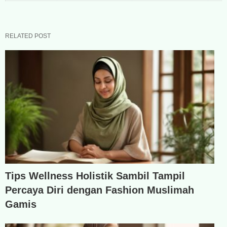
RELATED POST
Tips Wellness Holistik Sambil Tampil
Percaya Diri dengan Fashion Muslimah
Gamis