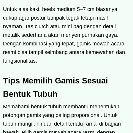
Untuk alas kaki, heels medium 5–7 cm biasanya
cukup agar postur tampak tegak tetapi masih
nyaman. Tas clutch atau mini bag dengan detail
metalik sederhana akan menyempurnakan gaya.
Dengan kombinasi yang tepat, gamis mewah acara
resmi bisa tampil seimbang antara kemewahan dan
fungsionalitas.
Tips Memilih Gamis Sesuai
Bentuk Tubuh
Memahami bentuk tubuh membantu menentukan
potongan gamis yang paling proporsional. Untuk
tubuh mungil, hindari detail terlalu ramai di bagian
bawah. Pilih gamis mewah acara resmi dengan