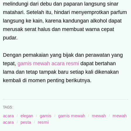
melindungi dari debu dan paparan langsung sinar
matahari. Setelah itu, hindari menyemprotkan parfum
langsung ke kain, karena kandungan alkohol dapat
merusak serat halus dan membuat warna cepat
pudar.
Dengan pemakaian yang bijak dan perawatan yang
tepat,
gamis mewah acara resmi
dapat bertahan
lama dan tetap tampak baru setiap kali dikenakan
kembali di momen penting berikutnya.
TAGS:
acara
elegan
gamis
gamis mewah
mewah
mewah
acara
pesta
resmi