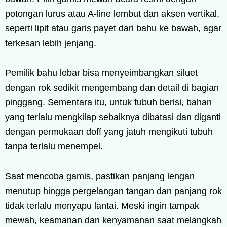
potongan lurus atau A-line lembut dan aksen vertikal,
seperti lipit atau garis payet dari bahu ke bawah, agar
terkesan lebih jenjang.
Pemilik bahu lebar bisa menyeimbangkan siluet
dengan rok sedikit mengembang dan detail di bagian
pinggang. Sementara itu, untuk tubuh berisi, bahan
yang terlalu mengkilap sebaiknya dibatasi dan diganti
dengan permukaan doff yang jatuh mengikuti tubuh
tanpa terlalu menempel.
Saat mencoba gamis, pastikan panjang lengan
menutup hingga pergelangan tangan dan panjang rok
tidak terlalu menyapu lantai. Meski ingin tampak
mewah, keamanan dan kenyamanan saat melangkah