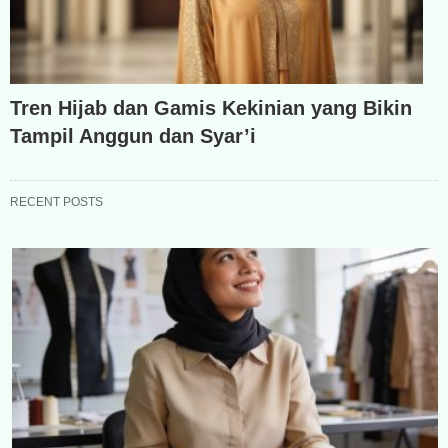
Tren Hijab dan Gamis Kekinian yang Bikin
Tampil Anggun dan Syar’i
RECENT POSTS