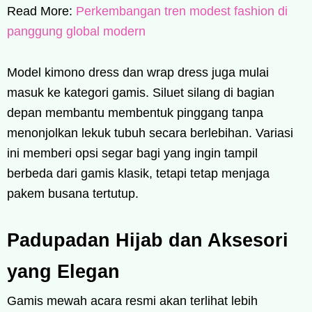
Read More:
Perkembangan tren modest fashion di
panggung global modern
Model kimono dress dan wrap dress juga mulai
masuk ke kategori gamis. Siluet silang di bagian
depan membantu membentuk pinggang tanpa
menonjolkan lekuk tubuh secara berlebihan. Variasi
ini memberi opsi segar bagi yang ingin tampil
berbeda dari gamis klasik, tetapi tetap menjaga
pakem busana tertutup.
Padupadan Hijab dan Aksesori
yang Elegan
Gamis mewah acara resmi akan terlihat lebih