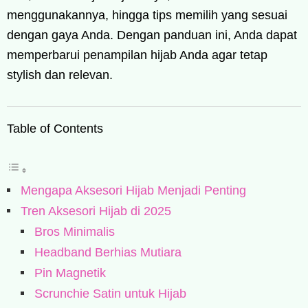
menggunakannya, hingga tips memilih yang sesuai
dengan gaya Anda. Dengan panduan ini, Anda dapat
memperbarui penampilan hijab Anda agar tetap
stylish dan relevan.
Table of Contents
Mengapa Aksesori Hijab Menjadi Penting
Tren Aksesori Hijab di 2025
Bros Minimalis
Headband Berhias Mutiara
Pin Magnetik
Scrunchie Satin untuk Hijab