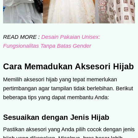
READ MORE :
Desain Pakaian Unisex:
Fungsionalitas Tanpa Batas Gender
Cara Memadukan Aksesori Hijab
Memilih aksesori hijab yang tepat memerlukan
pertimbangan agar tampilan tidak berlebihan. Berikut
beberapa tips yang dapat membantu Anda:
Sesuaikan dengan Jenis Hijab
Pastikan aksesori yang Anda pilih cocok dengan jenis