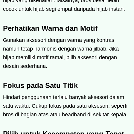
hijab yang dikenakan. Misalnya, bros besar lebih
cocok untuk hijab segi empat daripada hijab instan.
Perhatikan Warna dan Motif
Gunakan aksesori dengan warna yang kontras
namun tetap harmonis dengan warna jilbab. Jika
hijab memiliki motif ramai, pilih aksesori dengan
desain sederhana.
Fokus pada Satu Titik
Hindari penggunaan terlalu banyak aksesori dalam
satu waktu. Cukup fokus pada satu aksesori, seperti
bros di bagian atas atau headband di sekitar kepala.
Pilih untuk Kesempatan yang Tepat