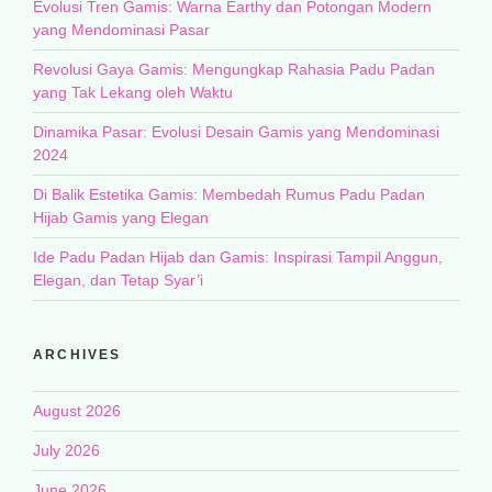
Evolusi Tren Gamis: Warna Earthy dan Potongan Modern
yang Mendominasi Pasar
Revolusi Gaya Gamis: Mengungkap Rahasia Padu Padan
yang Tak Lekang oleh Waktu
Dinamika Pasar: Evolusi Desain Gamis yang Mendominasi
2024
Di Balik Estetika Gamis: Membedah Rumus Padu Padan
Hijab Gamis yang Elegan
Ide Padu Padan Hijab dan Gamis: Inspirasi Tampil Anggun,
Elegan, dan Tetap Syar’i
ARCHIVES
August 2026
July 2026
June 2026