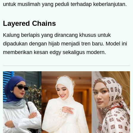
untuk muslimah yang peduli terhadap keberlanjutan.
Layered Chains
Kalung berlapis yang dirancang khusus untuk
dipadukan dengan hijab menjadi tren baru. Model ini
memberikan kesan edgy sekaligus modern.