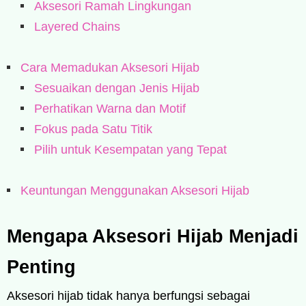
Aksesori Ramah Lingkungan
Layered Chains
Cara Memadukan Aksesori Hijab
Sesuaikan dengan Jenis Hijab
Perhatikan Warna dan Motif
Fokus pada Satu Titik
Pilih untuk Kesempatan yang Tepat
Keuntungan Menggunakan Aksesori Hijab
Mengapa Aksesori Hijab Menjadi
Penting
Aksesori hijab tidak hanya berfungsi sebagai