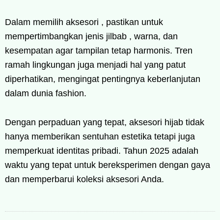
Dalam memilih aksesori , pastikan untuk
mempertimbangkan jenis jilbab , warna, dan
kesempatan agar tampilan tetap harmonis. Tren
ramah lingkungan juga menjadi hal yang patut
diperhatikan, mengingat pentingnya keberlanjutan
dalam dunia fashion.
Dengan perpaduan yang tepat, aksesori hijab tidak
hanya memberikan sentuhan estetika tetapi juga
memperkuat identitas pribadi. Tahun 2025 adalah
waktu yang tepat untuk bereksperimen dengan gaya
dan memperbarui koleksi aksesori Anda.