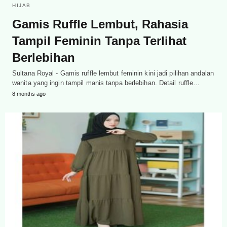
HIJAB
Gamis Ruffle Lembut, Rahasia
Tampil Feminin Tanpa Terlihat
Berlebihan
Sultana Royal - Gamis ruffle lembut feminin kini jadi pilihan andalan
wanita yang ingin tampil manis tanpa berlebihan. Detail ruffle…
8 months ago