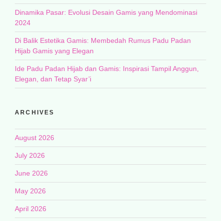
Dinamika Pasar: Evolusi Desain Gamis yang Mendominasi
2024
Di Balik Estetika Gamis: Membedah Rumus Padu Padan
Hijab Gamis yang Elegan
Ide Padu Padan Hijab dan Gamis: Inspirasi Tampil Anggun,
Elegan, dan Tetap Syar’i
ARCHIVES
August 2026
July 2026
June 2026
May 2026
April 2026