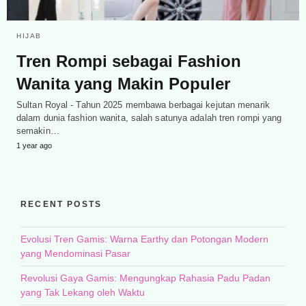
HIJAB
Tren Rompi sebagai Fashion
Wanita yang Makin Populer
Sultan Royal - Tahun 2025 membawa berbagai kejutan menarik
dalam dunia fashion wanita, salah satunya adalah tren rompi yang
semakin…
1 year ago
RECENT POSTS
Evolusi Tren Gamis: Warna Earthy dan Potongan Modern
yang Mendominasi Pasar
Revolusi Gaya Gamis: Mengungkap Rahasia Padu Padan
yang Tak Lekang oleh Waktu