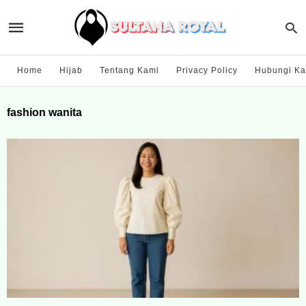
Home
Hijab
Tentang Kami
Privacy Policy
Hubungi Ka
fashion wanita