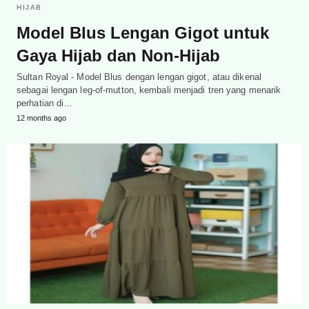
HIJAB
Model Blus Lengan Gigot untuk
Gaya Hijab dan Non-Hijab
Sultan Royal - Model Blus dengan lengan gigot, atau dikenal
sebagai lengan leg-of-mutton, kembali menjadi tren yang menarik
perhatian di…
12 months ago