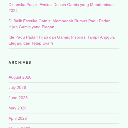
Dinamika Pasar: Evolusi Desain Gamis yang Mendominasi
2024
Di Balik Estetika Gamis: Membedah Rumus Padu Padan
Hijab Gamis yang Elegan
Ide Padu Padan Hijab dan Gamis: Inspirasi Tampil Anggun,
Elegan, dan Tetap Syar’i
ARCHIVES
August 2026
July 2026
June 2026
May 2026
April 2026