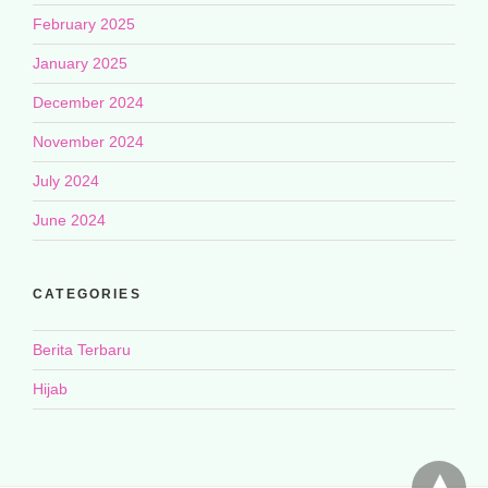
February 2025
January 2025
December 2024
November 2024
July 2024
June 2024
CATEGORIES
Berita Terbaru
Hijab