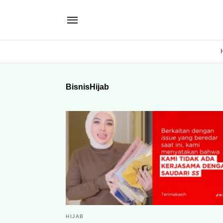
BisnisHijab
HIJAB