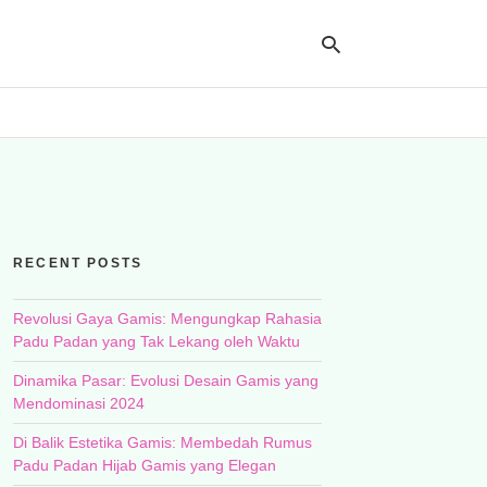
Ty
yo
se
qu
an
hit
RECENT POSTS
ent
Revolusi Gaya Gamis: Mengungkap Rahasia
Padu Padan yang Tak Lekang oleh Waktu
Dinamika Pasar: Evolusi Desain Gamis yang
Mendominasi 2024
Di Balik Estetika Gamis: Membedah Rumus
Padu Padan Hijab Gamis yang Elegan