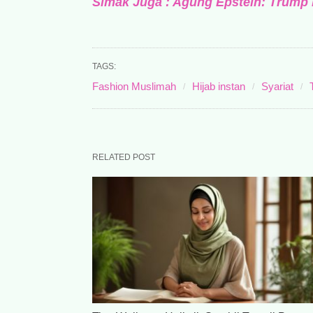
Simak Juga : Agung Epstein: Trump 
TAGS:
Fashion Muslimah
Hijab instan
Syariat
RELATED POST