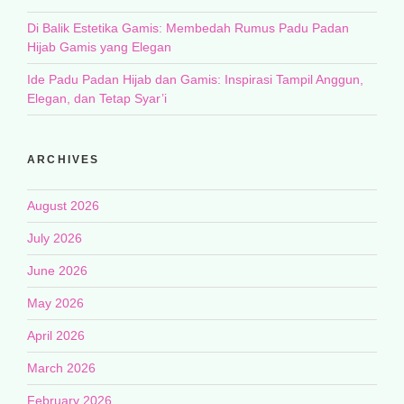
Di Balik Estetika Gamis: Membedah Rumus Padu Padan
Hijab Gamis yang Elegan
Ide Padu Padan Hijab dan Gamis: Inspirasi Tampil Anggun,
Elegan, dan Tetap Syar’i
ARCHIVES
August 2026
July 2026
June 2026
May 2026
April 2026
March 2026
February 2026