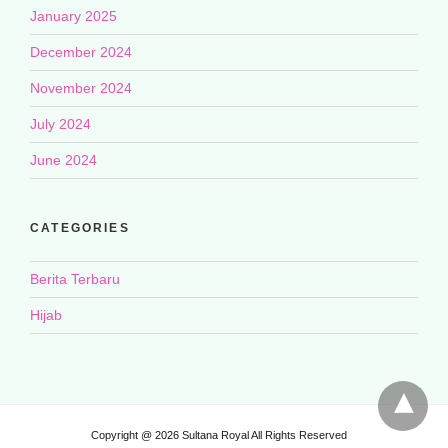
January 2025
December 2024
November 2024
July 2024
June 2024
CATEGORIES
Berita Terbaru
Hijab
Copyright @ 2026 Sultana Royal All Rights Reserved