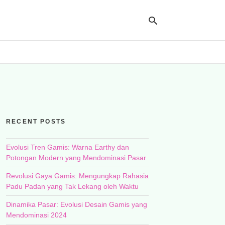
Ty
yo
se
qu
an
hit
RECENT POSTS
ent
Evolusi Tren Gamis: Warna Earthy dan
Potongan Modern yang Mendominasi Pasar
Revolusi Gaya Gamis: Mengungkap Rahasia
Padu Padan yang Tak Lekang oleh Waktu
Dinamika Pasar: Evolusi Desain Gamis yang
Mendominasi 2024