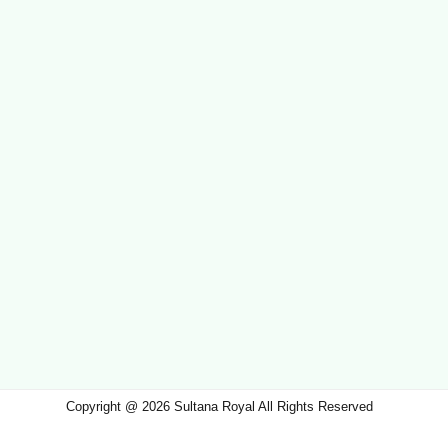
Copyright @ 2026 Sultana Royal All Rights Reserved