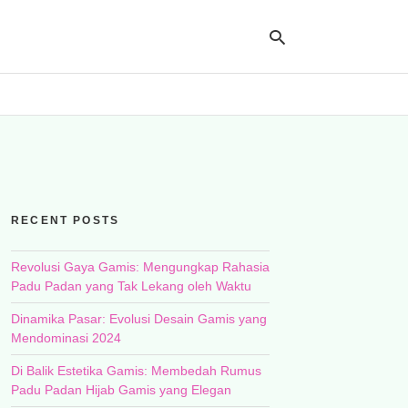
Ty
yo
se
qu
an
hit
RECENT POSTS
ent
Revolusi Gaya Gamis: Mengungkap Rahasia
Padu Padan yang Tak Lekang oleh Waktu
Dinamika Pasar: Evolusi Desain Gamis yang
Mendominasi 2024
Di Balik Estetika Gamis: Membedah Rumus
Padu Padan Hijab Gamis yang Elegan