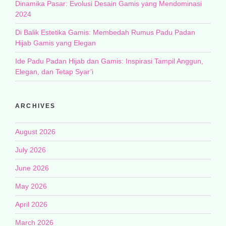
Dinamika Pasar: Evolusi Desain Gamis yang Mendominasi
2024
Di Balik Estetika Gamis: Membedah Rumus Padu Padan
Hijab Gamis yang Elegan
Ide Padu Padan Hijab dan Gamis: Inspirasi Tampil Anggun,
Elegan, dan Tetap Syar’i
ARCHIVES
August 2026
July 2026
June 2026
May 2026
April 2026
March 2026